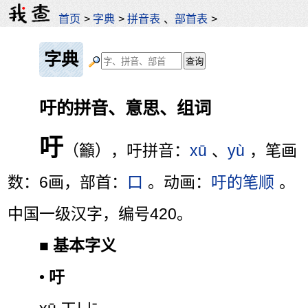
首页
>
字典
>
拼音表
、
部首表
>
字典
吁的拼音、意思、组词
吁
（籲），吁拼音：
xū
、
yù
，笔画
数：6画，部首：
口
。动画：
吁的笔顺
。
中国一级汉字，编号420。
■
基本字义
•
吁