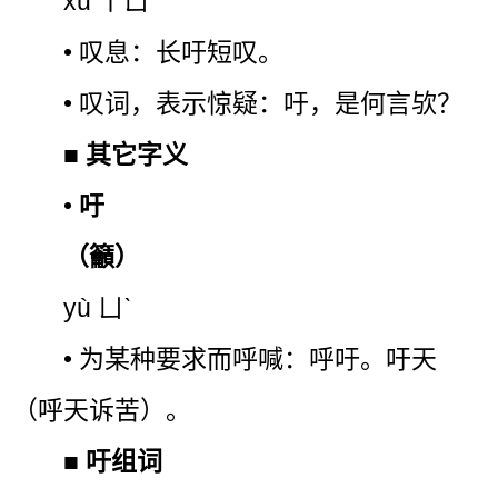
xū ㄒㄩˉ
• 叹息：长吁短叹。
• 叹词，表示惊疑：吁，是何言欤？
■
其它字义
•
吁
（籲）
yù ㄩˋ
• 为某种要求而呼喊：呼吁。吁天
（呼天诉苦）。
■
吁组词