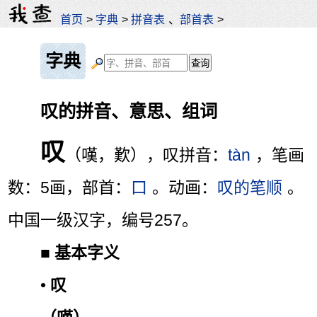
首页
>
字典
>
拼音表
、
部首表
>
字典
叹的拼音、意思、组词
叹
（嘆，歎），叹拼音：
tàn
，笔画
数：5画，部首：
口
。动画：
叹的笔顺
。
中国一级汉字，编号257。
■
基本字义
•
叹