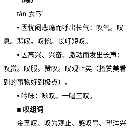
（嘆）
tàn ㄊㄢˋ
• 因忧闷悲痛而呼出长气：叹气。叹
息。悲叹。叹惋。长吁短叹。
• 因高兴、兴奋、激动而发出长声：
叹赏。叹服。赞叹。叹观止矣（指赞美看
到的事物好到极点）。
• 吟咏：咏叹。一唱三叹。
■
叹组词
金圣叹、叹为观止、感叹号、望洋兴