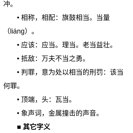
冲。
• 相称，相配：旗鼓相当。当量
（liánɡ）。
• 应该：应当。理当。老当益壮。
• 抵敌：万夫不当之勇。
• 判罪，意为处以相当的刑罚：该当
何罪。
• 顶端，头：瓦当。
• 象声词，金属撞击的声音。
■
其它字义