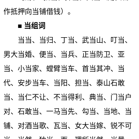
作抵押向当铺借钱）。
■
当组词
当当、当归、丁当、武当山、叮当、
男大当婚、便当、当兵、正当防卫、亚
当、小当家、螳臂当车、首当其冲、当
代、安步当车、当阳、担当、泰山石敢
当、当仁不让、不当得利、典当、门当户
对、石敢当、一马当先、勾当、当地、当
铺、对酒当歌、瓦当、女大当嫁、锐不可