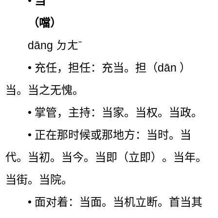
•
当
（噹）
dāng ㄉㄤˉ
• 充任，担任：充当。担（dān ）
当。当之无愧。
• 掌管，主持：当家。当权。当政。
• 正在那时候或那地方：当时。当
代。当初。当今。当即（立即）。当年。
当街。当院。
• 面对着：当面。当机立断。首当其