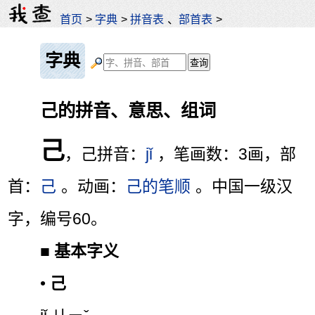
首页
>
字典
>
拼音表
、
部首表
>
字典
己的拼音、意思、组词
己
，己拼音：
jǐ
，笔画数：3画，部
首：
己
。动画：
己的笔顺
。中国一级汉
字，编号60。
■
基本字义
•
己