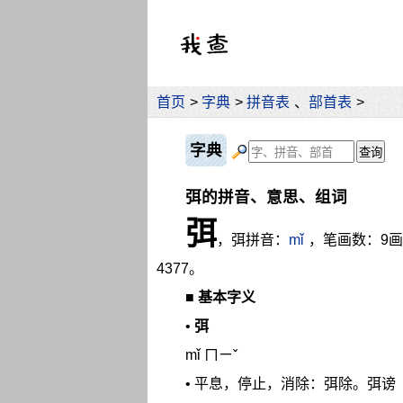
首页
>
字典
>
拼音表
、
部首表
>
字典
弭的拼音、意思、组词
弭
，弭拼音：
mǐ
，笔画数：9
4377。
■
基本字义
•
弭
mǐ ㄇㄧˇ
• 平息，停止，消除：弭除。弭