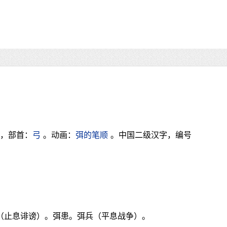
画，部首：
弓
。动画：
弭的笔顺
。中国二级汉字，编号
谤（止息诽谤）。弭患。弭兵（平息战争）。