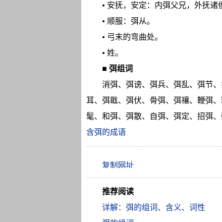
• 安抚，安定：内弭父兄，外抚诸
• 顺服：弭从。
• 弓末的弯曲处。
• 姓。
■
弭组词
消弭、弭谤、弭兵、弭乱、弭节、
耳、弭戢、弭伏、骨弭、弭禳、鞭弭、
髦、和弭、弭散、自弭、弭定、招弭、
含弭的成语
推荐阅读
详解：弭的组词、含义、词性