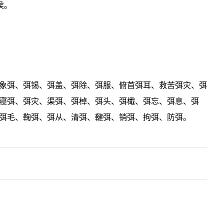
侯。
象弭、弭锡、弭盖、弭除、弭服、俯首弭耳、救苦弭灾、弭
寝弭、弭灾、渠弭、弭棹、弭头、弭檝、弭忘、弭息、弭
弭毛、鞠弭、弭从、清弭、鞬弭、销弭、拘弭、防弭。