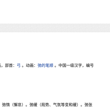
画，部首：
弓
。动画：
弛的笔顺
。中国一级汉字，编号
弛。弛惰（懈怠）。弛缓（局势、气氛等变和缓）。弛张