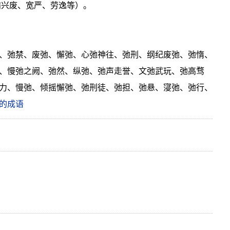
，喻兴废、宽严、劳逸等）。
、弛禁、废弛、懈弛、心弛神往、弛刑、纲纪废弛、弛惰、
、慢弛之阙、弛然、纵弛、弛声走誉、文弛武玩、弛高骛
力、慢弛、倾摇懈弛、弛刑徒、弛担、弛悬、寖弛、弛行、
的成语