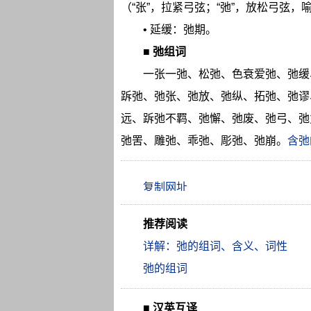
（“张”，拉紧弓弦；“弛”，放松弓弦
• 延缓：弛期。
■
弛组词
一张一弛、松弛、色衰爱弛、弛缓
跅弛、弛张、弛放、弛纵、拓弛、弛谬
远、跅弛不羁、弛懈、弛废、弛弓、弛
弛罟、雕弛、乖弛、彫弛、弛崩。
含弛
推荐阅读
详解：弛的组词、含义、词性
弛的组词
■
汉英互译