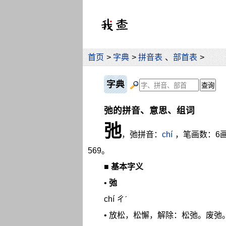
首页
>
字典
>
拼音表
、
部首表
>
字典
弛的拼音、意思、组词
弛
，弛拼音：
chí
，笔画数：6
569。
■
基本字义
•
弛
chí ㄔˊ
• 放松，松懈，解除：松弛。废