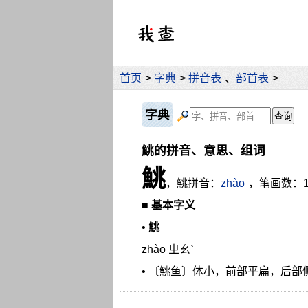
首页
>
字典
>
拼音表
、
部首表
>
字典
鮡的拼音、意思、组词
鮡
，鮡拼音：
zhào
，笔画数：
■
基本字义
•
鮡
zhào ㄓㄠˋ
• 〔鮡鱼〕体小，前部平扁，后