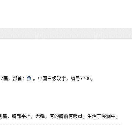
17画，部首：
魚
。中国三级汉字，编号7706。
部侧扁，胸部平坦，无鳞。有的胸前有吸盘。生活于溪涧中。