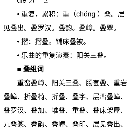
dié ㄉㄧㄝˊ
• 重复，累积：重（chǒng ）叠。层
见叠出。叠罗汉。叠韵。叠嶂。叠翠。
• 摺：摺叠。铺床叠被。
• 乐曲的重复演奏：阳关三叠。
■
叠组词
重峦叠嶂、阳关三叠、肠套叠、重岩
叠嶂、折叠椅、折叠、叠字、层峦叠嶂、
叠罗汉、叠加、堆叠、重叠、叠床架屋、
九叠篆、叠韵、叠嶂、叠印、层见叠出、