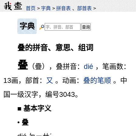
首页
>
字典
>
拼音表
、
部首表
>
字典
叠的拼音、意思、组词
叠
（疊），叠拼音：
dié
，笔画数：
13画，部首：
又
。动画：
叠的笔顺
。中
国一级汉字，编号3043。
■
基本字义
•
叠