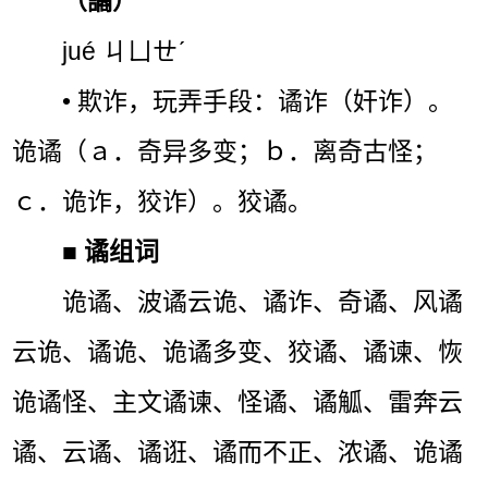
（譎）
jué ㄐㄩㄝˊ
• 欺诈，玩弄手段：谲诈（奸诈）。
诡谲（ａ．奇异多变；ｂ．离奇古怪；
ｃ．诡诈，狡诈）。狡谲。
■
谲组词
诡谲、波谲云诡、谲诈、奇谲、风谲
云诡、谲诡、诡谲多变、狡谲、谲谏、恢
诡谲怪、主文谲谏、怪谲、谲觚、雷奔云
谲、云谲、谲诳、谲而不正、浓谲、诡谲