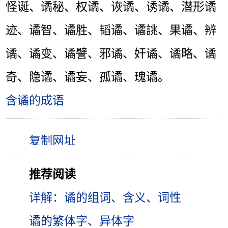
怪诞、谲秘、权谲、诙谲、诱谲、潜形谲
迹、谲智、谲胜、韬谲、谲誂、果谲、辨
谲、谲变、谲譬、邪谲、奸谲、谲略、谲
奇、隐谲、谲妄、孤谲、瑰谲。
含谲的成语
推荐阅读
详解：谲的组词、含义、词性
谲的繁体字、异体字