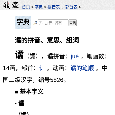
首页
>
字典
>
拼音表
、
部首表
>
字典
谲的拼音、意思、组词
谲
（譎），谲拼音：
jué
，笔画数：
14画，部首：
讠
。动画：
谲的笔顺
。中
国二级汉字，编号5826。
■
基本字义
•
谲