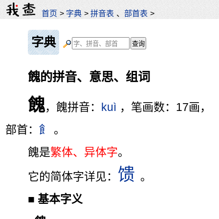
首页
>
字典
>
拼音表
、
部首表
>
字典
餽的拼音、意思、组词
餽
，餽拼音：
kuì
，笔画数：17画，
部首：
飠
。
餽是
繁体、异体字
。
馈
它的简体字详见：
。
■
基本字义