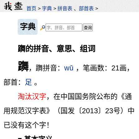
首页
>
字典
>
拼音表
、
部首表
>
字典
躌的拼音、意思、组词
躌
，躌拼音：
wǔ
，笔画数：21画，
部首：
足
。
淘汰汉字
，在中国国务院公布的《通
用规范汉字表》（国发〔2013〕23号）中
已没有这个字！