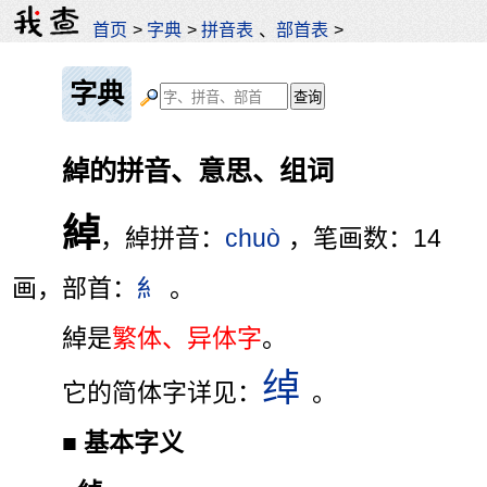
首页
>
字典
>
拼音表
、
部首表
>
字典
綽的拼音、意思、组词
綽
，綽拼音：
chuò
，笔画数：14
画，部首：
糹
。
綽是
繁体、异体字
。
绰
它的简体字详见：
。
■
基本字义