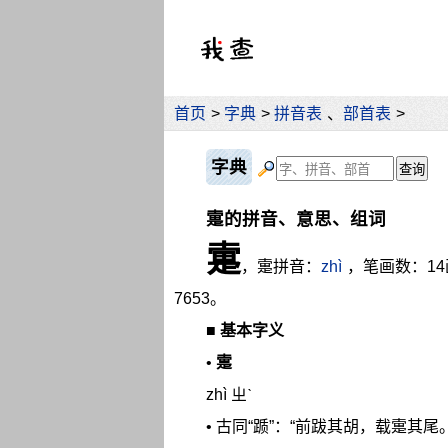
首页
>
字典
>
拼音表
、
部首表
>
字典
疐的拼音、意思、组词
疐
，疐拼音：
zhì
，笔画数：1
7653。
■
基本字义
•
疐
zhì ㄓˋ
• 古同“踬”：“前跋其胡，载疐其尾。