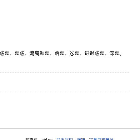
跋疐、疐跋、流离颠疐、跲疐、忿疐、进退跋疐、滞疐。
我查网 chl.cn
联系我们 报错 提意见和建议