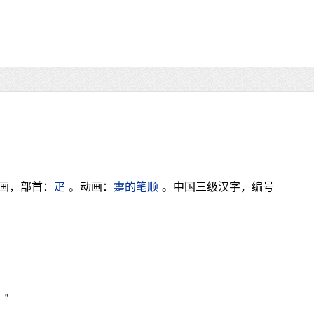
4画，部首：
疋
。动画：
疐的笔顺
。中国三级汉字，编号
”