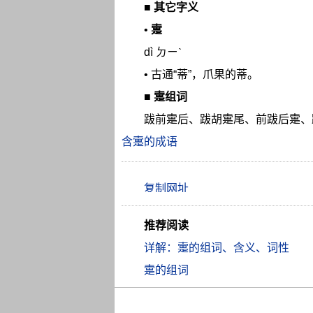
■
其它字义
•
疐
dì ㄉㄧˋ
• 古通“蒂”，爪果的蒂。
■
疐组词
跋前疐后、跋胡疐尾、前跋后疐、
含疐的成语
推荐阅读
详解：疐的组词、含义、词性
疐的组词