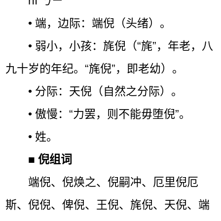
ní ㄋㄧˊ
• 端，边际：端倪（头绪）。
• 弱小，小孩：旄倪（“旄”，年老，八
九十岁的年纪。“旄倪”，即老幼）。
• 分际：天倪（自然之分际）。
• 傲慢：“力罢，则不能毋堕倪”。
• 姓。
■
倪组词
端倪、倪焕之、倪嗣冲、厄里倪厄
斯、倪倪、俾倪、王倪、旄倪、天倪、端