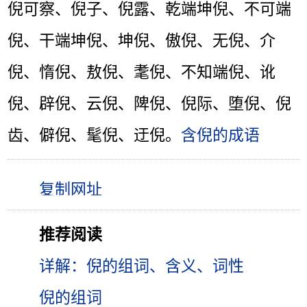
倪可察、倪子、倪露、乾端坤倪、不可端
倪、干端坤倪、坤倪、傲倪、无倪、介
倪、惰倪、敖倪、耄倪、不知端倪、讹
倪、辟倪、云倪、陴倪、倪际、堕倪、倪
齿、僻倪、髦倪、迂倪。
含倪的成语
推荐阅读
详解：倪的组词、含义、词性
倪的组词