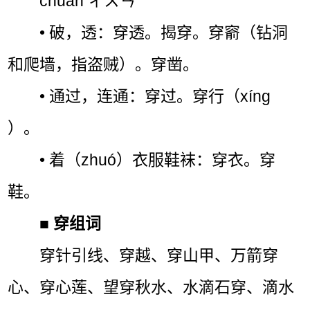
chuān ㄔㄨㄢˉ
• 破，透：穿透。揭穿。穿窬（钻洞
和爬墙，指盗贼）。穿凿。
• 通过，连通：穿过。穿行（xíng
）。
• 着（zhuó）衣服鞋袜：穿衣。穿
鞋。
■
穿组词
穿针引线、穿越、穿山甲、万箭穿
心、穿心莲、望穿秋水、水滴石穿、滴水