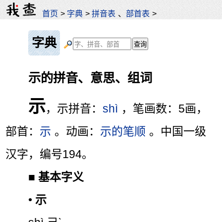
首页
>
字典
>
拼音表
、
部首表
>
字典
示的拼音、意思、组词
示
，示拼音：
shì
，笔画数：5画，
部首：
示
。动画：
示的笔顺
。中国一级
汉字，编号194。
■
基本字义
•
示