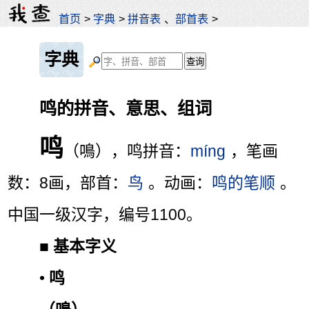
首页
>
字典
>
拼音表
、
部首表
>
字典
鸣的拼音、意思、组词
鸣
（鳴），鸣拼音：
míng
，笔画
数：8画，部首：
鸟
。动画：
鸣的笔顺
。
中国一级汉字，编号1100。
■
基本字义
•
鸣