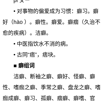
pǐ ㄆㄧˇ
• 对事物的偏爱成为习惯：癖习。癖
好（hào ）。癖性。癖爱。癖痼（久治不
愈的疾病）。洁癖。
• 中医指饮水不消的病。
• 古同“痞”，痞块。
■
癖组词
洁癖、断袖之癖、癖好、怪癖、癖
性、嗜痂之癖、季常之癖、盘龙之癖、嗜
痂成癖、癖习、孤癖、痼癖、癖嗜、官