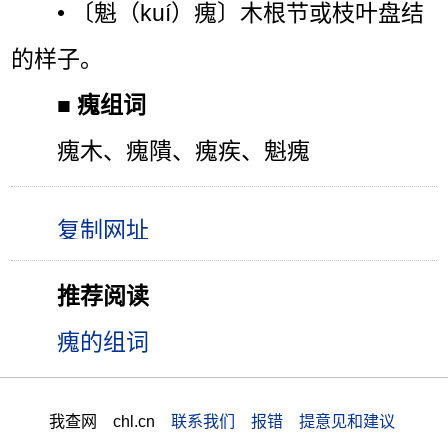
• 〔魁（kuí）瘣〕木根节或枝叶盘结
的样子。
■
瘣组词
瘣木、瘣隤、瘣疾、魁瘣
推荐阅读
瘣的组词
我查网 chl.cn
联系我们 报错 提意见和建议