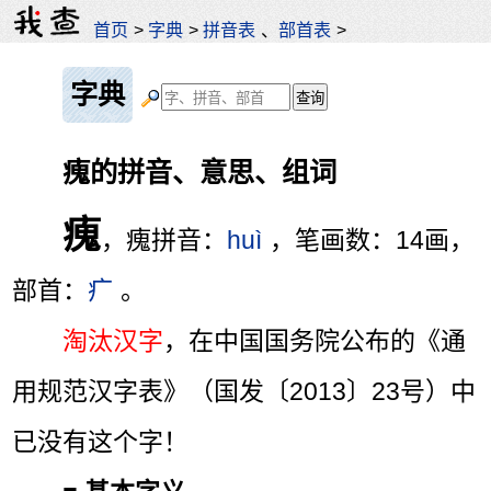
首页
>
字典
>
拼音表
、
部首表
>
字典
瘣的拼音、意思、组词
瘣
，瘣拼音：
huì
，笔画数：14画，
部首：
疒
。
淘汰汉字
，在中国国务院公布的《通
用规范汉字表》（国发〔2013〕23号）中
已没有这个字！