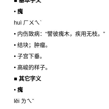
■
基本字义
•
瘣
huì ㄏㄨㄟˋ
• 内伤致病：“譬彼瘣木，疾用无枝。”
• 结块；肿瘤。
• 子宫下垂。
• 高峻的样子。
■
其它字义
•
瘣
lěi ㄌㄟˇ