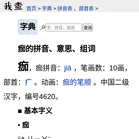
首页
>
字典
>
拼音表
、
部首表
>
字典
痂的拼音、意思、组词
痂
，痂拼音：
jiā
，笔画数：10画，
部首：
疒
。动画：
痂的笔顺
。中国二级
汉字，编号4620。
■
基本字义
•
痂