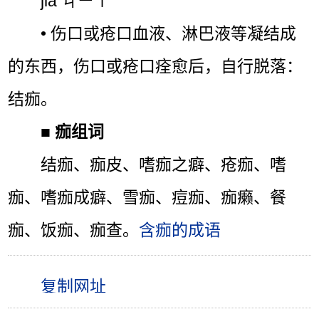
jiā ㄐㄧㄚˉ
• 伤口或疮口血液、淋巴液等凝结成
的东西，伤口或疮口痊愈后，自行脱落：
结痂。
■
痂组词
结痂、痂皮、嗜痂之癖、疮痂、嗜
痂、嗜痂成癖、雪痂、痘痂、痂癞、餐
痂、饭痂、痂查。
含痂的成语