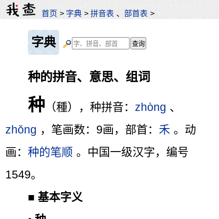
首页
>
字典
>
拼音表
、
部首表
>
字典
种的拼音、意思、组词
种
（種），种拼音：
zhòng
、
zhǒng
，笔画数：9画，部首：
禾
。动
画：
种的笔顺
。中国一级汉字，编号
1549。
■
基本字义