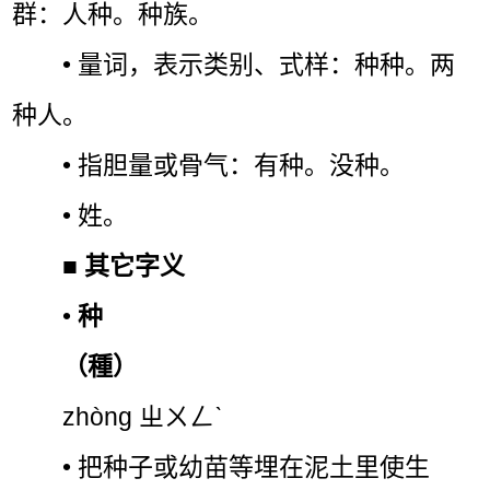
群：人种。种族。
• 量词，表示类别、式样：种种。两
种人。
• 指胆量或骨气：有种。没种。
• 姓。
■
其它字义
•
种
（種）
zhòng ㄓㄨㄥˋ
• 把种子或幼苗等埋在泥土里使生