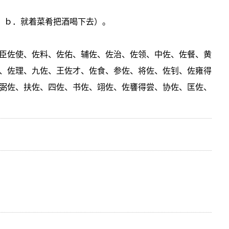
酒；ｂ．就着菜肴把酒喝下去）。
臣佐使、佐料、佐佑、辅佐、佐治、佐领、中佐、佐餐、黄
、佐理、九佐、王佐才、佐食、参佐、将佐、佐钊、佐雍得
弼佐、扶佐、四佐、书佐、翊佐、佐饔得尝、协佐、匡佐、