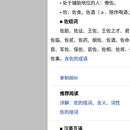
• 处于辅助地位的人：僚佐。
• 劝：佐食。佐酒（ａ．陪伴喝
■
佐组词
佐助、佐证、王佐、王佐之才、君
佐临、佐贰、佐药、纲佐、佐酒、佐命
尝、军佐、保佐、官佐、佐相、佐将、
佐事。
含佐的成语
推荐阅读
详解：佐的组词、含义、词性
佐的组词
■
汉英互译