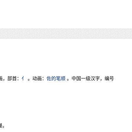
画，部首：
亻
。动画：
佐的笔顺
。中国一级汉字，编号
餐。