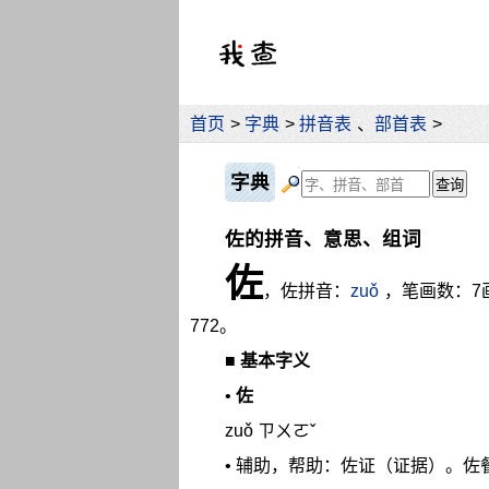
首页
>
字典
>
拼音表
、
部首表
>
字典
佐的拼音、意思、组词
佐
，佐拼音：
zuǒ
，笔画数：7
772。
■
基本字义
•
佐
zuǒ ㄗㄨㄛˇ
• 辅助，帮助：佐证（证据）。佐