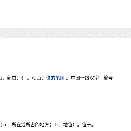
画，部首：
亻
。动画：
位的笔顺
。中国一级汉字，编号
置（ａ．所在或所占的地方；ｂ．地位）。位于。