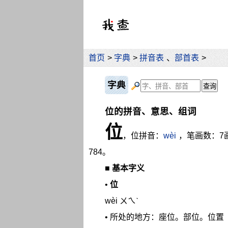
首页
>
字典
>
拼音表
、
部首表
>
字典
位的拼音、意思、组词
位
，位拼音：
wèi
，笔画数：7
784。
■
基本字义
•
位
wèi ㄨㄟˋ
• 所处的地方：座位。部位。位