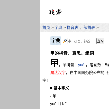
首页
>
字典
>
拼音表
、
部首表
>
字典
曱的拼音、意思、组词
曱
，曱拼音：
yuē
，笔画数：5
淘汰汉字
，在中国国务院公布的《
字！
■
基本字义
•
曱
yuē ㄩㄝˉ