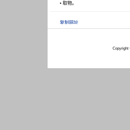
• 取物。
Copyright