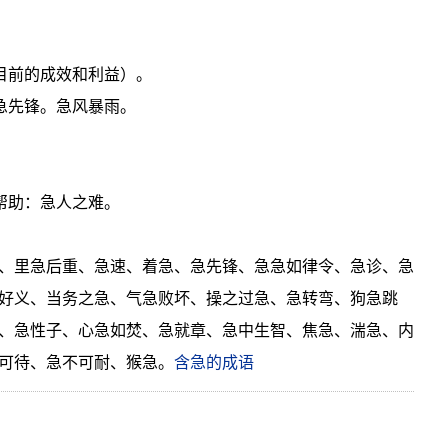
求目前的成效和利益）。
急先锋。急风暴雨。
。
帮助：急人之难。
、里急后重、急速、着急、急先锋、急急如律令、急诊、急
好义、当务之急、气急败坏、操之过急、急转弯、狗急跳
、急性子、心急如焚、急就章、急中生智、焦急、湍急、内
可待、急不可耐、猴急。
含急的成语