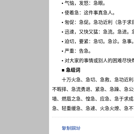
• 气恼，发怒：急眼。
• 使着急：这件事真急人。
• 匆促：急促。急功近利（急于
• 迅速，又快又猛：急流。急进。
• 迫切，要紧：急切。急诊。急事
• 严重：告急。
• 对大家的事情或别人的困难尽快
■
急组词
十万火急、急切、急救、急功近利
不暇择、急流勇退、紧急、急躁、急公
墙、燃眉之急、惶急、应急、急于求成
急、轻重缓急、急遽、火急火燎、急不