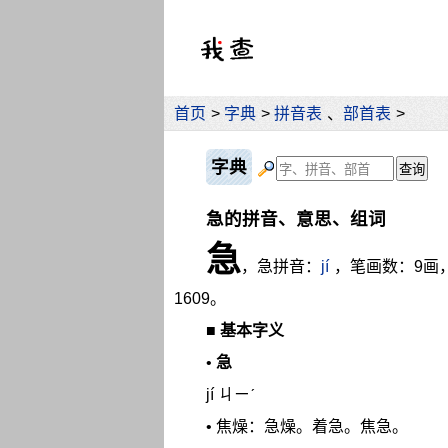
首页
>
字典
>
拼音表
、
部首表
>
字典
急的拼音、意思、组词
急
，急拼音：
jí
，笔画数：9画
1609。
■
基本字义
•
急
jí ㄐㄧˊ
• 焦燥：急燥。着急。焦急。