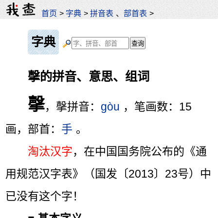
首页
>
字典
>
拼音表
、
部首表
>
字典
撀的拼音、意思、组词
撀
，撀拼音：
gòu
，笔画数：15
画，部首：
手
。
淘汰汉字
，在中国国务院公布的《通
用规范汉字表》（国发〔2013〕23号）中
已没有这个字！