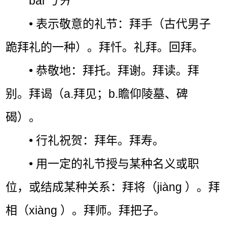
bài ㄅㄞˉ
• 表示敬意的礼节：拜手（古代男子
跪拜礼的一种）。拜忏。礼拜。回拜。
• 恭敬地：拜托。拜谢。拜读。拜
别。拜谒（a.拜见；b.瞻仰陵墓、碑
碣）。
• 行礼祝贺：拜年。拜寿。
• 用一定的礼节授与某种名义或职
位，或结成某种关系：拜将（jiàng ）。拜
相（xiàng ）。拜师。拜把子。