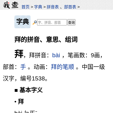
首页
>
字典
>
拼音表
、
部首表
>
字典
拜的拼音、意思、组词
拜
，拜拼音：
bài
，笔画数：9画，
部首：
手
。动画：
拜的笔顺
。中国一级
汉字，编号1538。
■
基本字义
•
拜