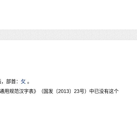
画，部首：
攵
。
通用规范汉字表》（国发〔2013〕23号）中已没有这个