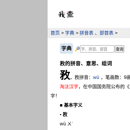
首页
>
字典
>
拼音表
、
部首表
>
字典
敄的拼音、意思、组词
敄
，敄拼音：
wù
，笔画数：9
淘汰汉字
，在中国国务院公布的《
字！
■
基本字义
•
敄
wù ㄨˋ