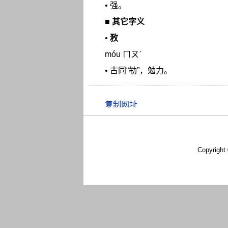
• 强。
■
其它字义
•
敄
móu ㄇㄡˊ
• 古同“劺”，勉力。
Copyright