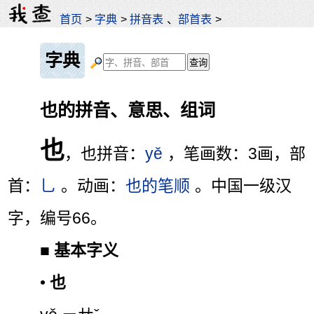
首页
>
字典
>
拼音表
、
部首表
>
字典
也的拼音、意思、组词
也
，也拼音：
yě
，笔画数：3画，部
首：
乚
。动画：
也的笔顺
。中国一级汉
字，编号66。
■
基本字义
•
也