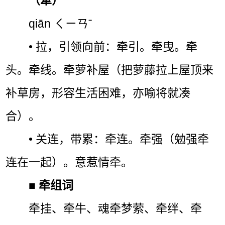
（牽）
qiān ㄑㄧㄢˉ
• 拉，引领向前：牵引。牵曳。牵
头。牵线。牵萝补屋（把萝藤拉上屋顶来
补草房，形容生活困难，亦喻将就凑
合）。
• 关连，带累：牵连。牵强（勉强牵
连在一起）。意惹情牵。
■
牵组词
牵挂、牵牛、魂牵梦萦、牵绊、牵