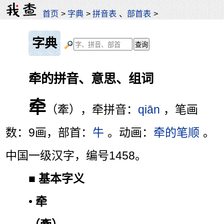
首页
>
字典
>
拼音表
、
部首表
>
字典
牵的拼音、意思、组词
牵
（牽），牵拼音：
qiān
，笔画
数：9画，部首：
牛
。动画：
牵的笔顺
。
中国一级汉字，编号1458。
■
基本字义
•
牵