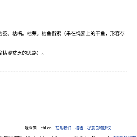
。枯萎。枯槁。枯荣。枯鱼衔索（串在绳索上的干鱼，形容存
（喻枯涩贫乏的思路）。
我查网 chl.cn
联系我们 报错 提意见和建议