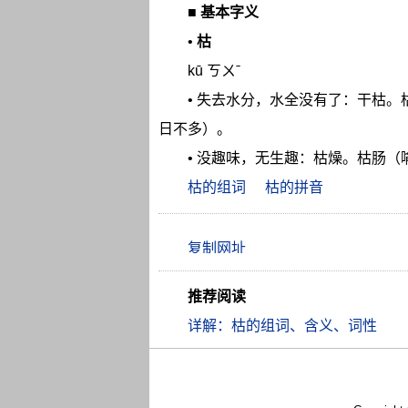
■
基本字义
•
枯
kū ㄎㄨˉ
• 失去水分，水全没有了：干枯
日不多）。
• 没趣味，无生趣：枯燥。枯肠
枯的组词
枯的拼音
推荐阅读
详解：枯的组词、含义、词性