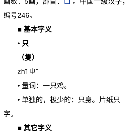
画数：5画，部首：
口
。中国一级汉字，
编号246。
■
基本字义
•
只
（隻）
zhī ㄓˉ
• 量词：一只鸡。
• 单独的，极少的：只身。片纸只
字。
■
其它字义