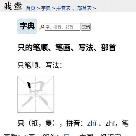
首页
>
字典
>
拼音表
、
部首表
>
字典
只的笔顺、笔画、写法、部首
只笔顺、写法：
只
（衹，隻），拼音：
zhǐ
、zhī，笔