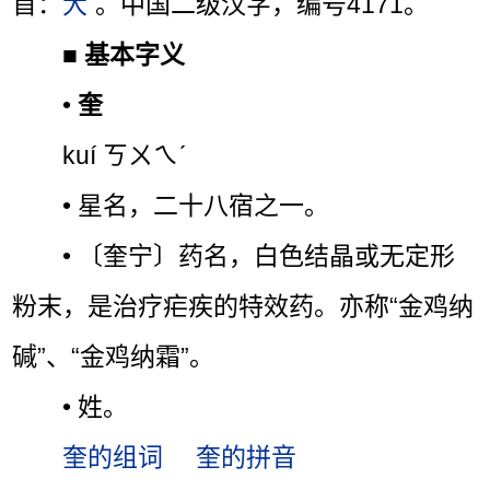
首：
大
。中国二级汉字，编号4171。
■
基本字义
•
奎
kuí ㄎㄨㄟˊ
• 星名，二十八宿之一。
• 〔奎宁〕药名，白色结晶或无定形
粉末，是治疗疟疾的特效药。亦称“金鸡纳
碱”、“金鸡纳霜”。
• 姓。
奎的组词
奎的拼音