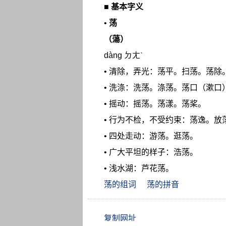
■
基本字义
•
荡
（蕩）
dàng ㄉㄤˋ
• 清除，弄光：荡平。扫荡。荡除
• 洗涤：洗荡。涤荡。荡口（漱口
• 摇动：摇荡。荡漾。荡桨。
• 行为不检，不受约束：荡逸。
• 四处走动：游荡。逛荡。
• 广大平坦的样子：浩荡。
• 浅水湖：芦花荡。
荡的组词
荡的拼音