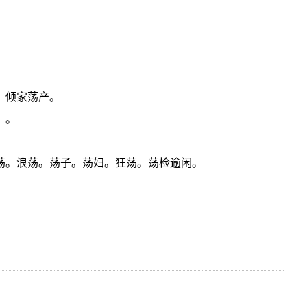
。倾家荡产。
）。
放荡。浪荡。荡子。荡妇。狂荡。荡检逾闲。