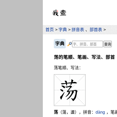
首页
>
字典
>
拼音表
、
部首表
>
字典
荡的笔顺、笔画、写法、部首
荡笔顺、写法：
荡
（蕩，盪），拼音：
dàng
，笔