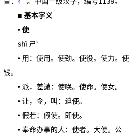
首：
亻
。中国一级汉字，编号1139。
■
基本字义
•
使
shǐ ㄕˇ
• 用：使用。使劲。使役。使力。使
钱。
• 派，差谴：使唤。使命。使女。
• 让，令，叫：迫使。
• 假若：假使。即使。
• 奉命办事的人：使者。大使。公