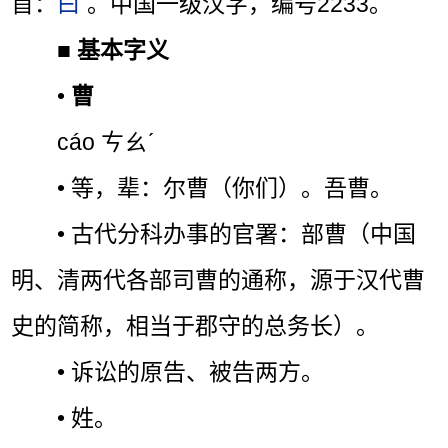
首：
曰
。中国一级汉字，编号2233。
■
基本字义
•
曹
cáo ㄘㄠˊ
• 等，辈：尔曹（你们）。吾曹。
• 古代分科办事的官署：部曹（中国
明、清两代各部司曹的通称，源于汉代曹
史的简称，相当于郡守的总务长）。
• 诉讼的原告、被告两方。
• 姓。