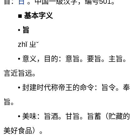
首：
日
。中国一级汉字，编号501。
■
基本字义
•
旨
zhǐ ㄓˇ
• 意义，目的：意旨。要旨。主旨。
言近旨远。
• 封建时代称帝王的命令：旨令。奉
旨。
• 美味：旨酒。甘旨。旨蓄（贮藏的
美好食品）。