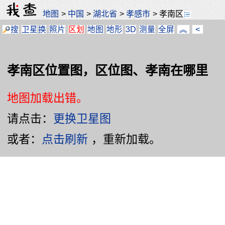
地图
>
中国
>
湖北省
>
孝感市
>
孝南区
搜
卫星
换
照片
区划
地图
地形
3D
测量
全屏
︽
<
孝南区位置图，区位图、孝南在哪里
地图加载出错。
请点击：
更换卫星图
或者：
点击刷新
，重新加载。