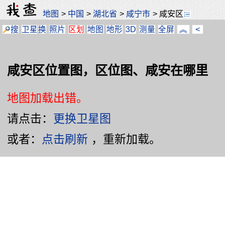
地图
>
中国
>
湖北省
>
咸宁市
>
咸安区
搜
卫星
换
照片
区划
地图
地形
3D
测量
全屏
︽
<
咸安区位置图，区位图、咸安在哪里
地图加载出错。
请点击：
更换卫星图
或者：
点击刷新
，重新加载。