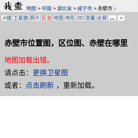
地图
>
中国
>
湖北省
>
咸宁市
>
赤壁市
搜
卫星
换
照片
区划
地图
地形
3D
测量
全屏
︽
<
赤壁市位置图，区位图、赤壁在哪里
地图加载出错。
请点击：
更换卫星图
或者：
点击刷新
，重新加载。