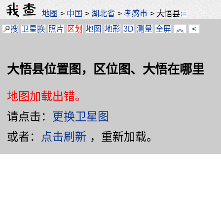
地图
>
中国
>
湖北省
>
孝感市
>
大悟县
搜
卫星
换
照片
区划
地图
地形
3D
测量
全屏
︽
<
大悟县位置图，区位图、大悟在哪里
地图加载出错。
请点击：
更换卫星图
或者：
点击刷新
，重新加载。