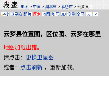
地图
>
中国
>
湖北省
>
孝感市
>
云梦县
搜
卫星
换
照片
区划
地图
地形
3D
测量
全屏
︽
<
云梦县位置图，区位图、云梦在哪里
地图加载出错。
请点击：
更换卫星图
或者：
点击刷新
，重新加载。