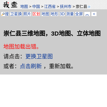
地图
>
中国
>
江西省
>
抚州市
>
崇仁县
搜
卫星
换
照片
区划
地图
地形
3D
测量
全屏
︽
<
崇仁县三维地图，3D地图、立体地图
地图加载出错。
请点击：
更换卫星图
或者：
点击刷新
，重新加载。