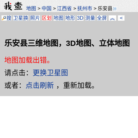
地图
>
中国
>
江西省
>
抚州市
>
乐安县
搜
卫星
换
照片
区划
地图
地形
3D
测量
全屏
︽
<
乐安县三维地图，3D地图、立体地图
地图加载出错。
请点击：
更换卫星图
或者：
点击刷新
，重新加载。