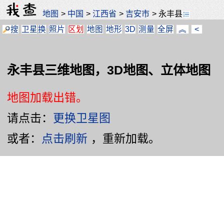
地图
>
中国
>
江西省
>
吉安市
>
永丰县
搜
卫星
换
照片
区划
地图
地形
3D
测量
全屏
︽
<
永丰县三维地图，3D地图、立体地图
地图加载出错。
请点击：
更换卫星图
或者：
点击刷新
，重新加载。