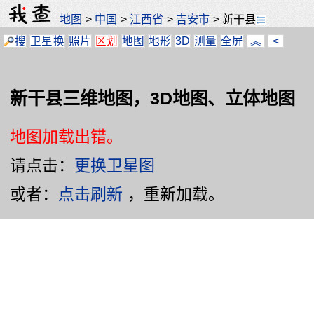
地图
>
中国
>
江西省
>
吉安市
>
新干县
搜
卫星
换
照片
区划
地图
地形
3D
测量
全屏
︽
<
新干县三维地图，3D地图、立体地图
地图加载出错。
请点击：
更换卫星图
或者：
点击刷新
，重新加载。