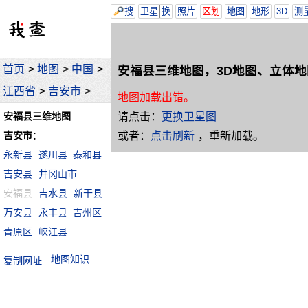
搜
卫星
换
照片
区划
地图
地形
3D
测
首页
>
地图
>
中国
>
安福县三维地图，3D地图、立体地
江西省
>
吉安市
>
地图加载出错。
请点击：
更换卫星图
安福县三维地图
或者：
点击刷新
，重新加载。
吉安市
：
永新县
遂川县
泰和县
吉安县
井冈山市
安福县
吉水县
新干县
万安县
永丰县
吉州区
青原区
峡江县
地图知识