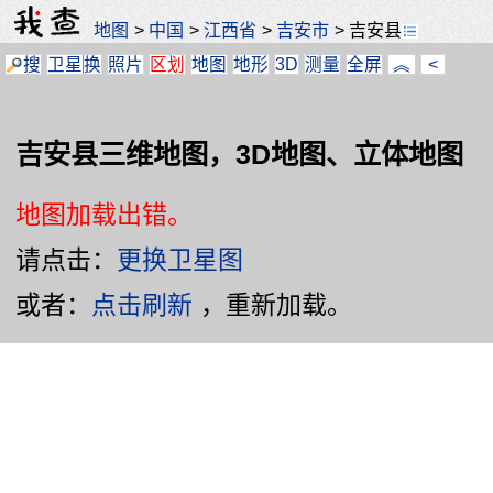
地图
>
中国
>
江西省
>
吉安市
>
吉安县
搜
卫星
换
照片
区划
地图
地形
3D
测量
全屏
︽
<
吉安县三维地图，3D地图、立体地图
地图加载出错。
请点击：
更换卫星图
或者：
点击刷新
，重新加载。