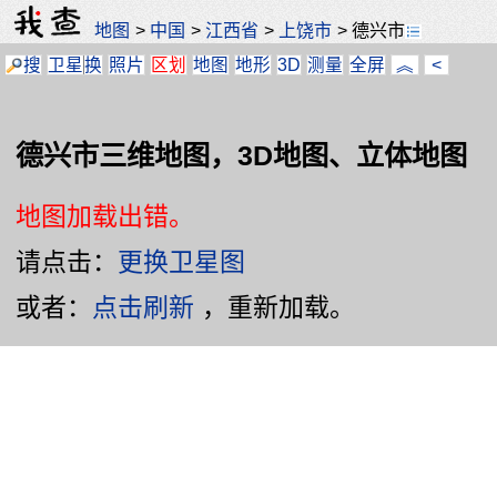
地图
>
中国
>
江西省
>
上饶市
>
德兴市
搜
卫星
换
照片
区划
地图
地形
3D
测量
全屏
︽
<
德兴市三维地图，3D地图、立体地图
地图加载出错。
请点击：
更换卫星图
或者：
点击刷新
，重新加载。