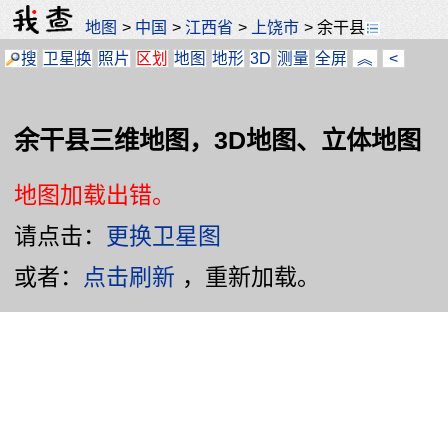
地图
>
中国
>
江西省
>
上饶市
>
余干县
搜
卫星
换
照片
区划
地图
地形
3D
测量
全屏
︽
<
余干县三维地图，3D地图、立体地图
地图加载出错。
请点击：
更换卫星图
或者：
点击刷新
，重新加载。